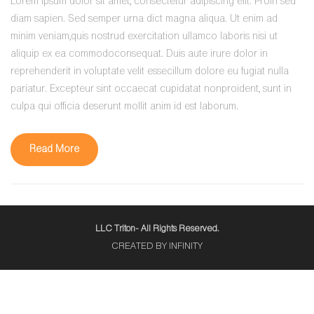
Lorem ipsum dolor sit amet, consectetur adipiscing elit. Proin sed
diam sapien. Sed semper urna dict magna aliqua. Ut enim ad
minim veniam,quis nostrud exercitation ullamco laboris nisi ut
aliquip ex ea commodoconsequat. Duis aute irure dolor in
reprehenderit in voluptate velit essecillum dolore eu fugiat nulla
pariatur. Excepteur sint occaecat cupidatat nonproident, sunt in
culpa qui officia deserunt mollit anim id est laborum.
Read More
LLC Triton- All Rights Reserved.
CREATED BY INFINITY