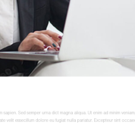
am sapien. Sed semper urna dict magna aliqua. Ut enim ad minim veniam,qu
 velit essecillum dolore eu fugiat nulla pariatur. Excepteur sint occaeca