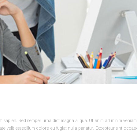
am sapien. Sed semper urna dict magna aliqua. Ut enim ad minim veniam,qu
 velit essecillum dolore eu fugiat nulla pariatur. Excepteur sint occaeca