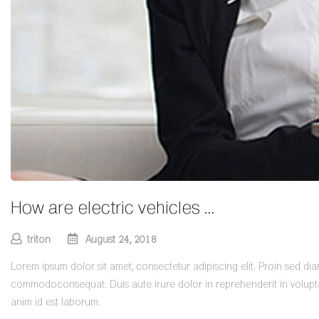
How are electric vehicles …
triton
August 24, 2018
Lorem ipsum dolor sit amet, consectetur adipiscing elit. Proin sed di
commodoconsequat. Duis aute irure dolor in reprehenderit in voluptate
anim id est laborum.