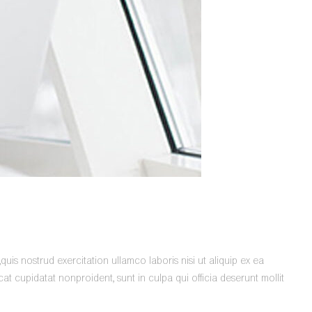
is nostrud exercitation ullamco laboris nisi ut aliquip ex ea
t cupidatat nonproident, sunt in culpa qui officia deserunt mollit