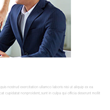
is nostrud exercitation ullamco laboris nisi ut aliquip ex ea
t cupidatat nonproident, sunt in culpa qui officia deserunt mollit